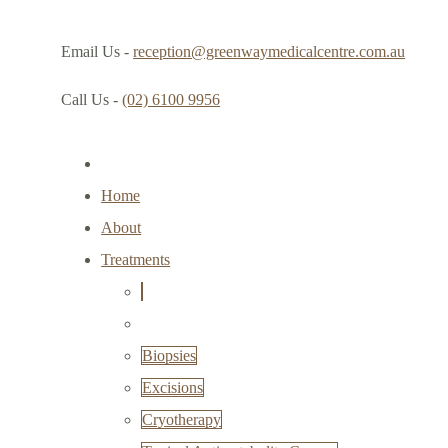
Email Us -
reception@greenwaymedicalcentre.com.au
Call Us -
(02) 6100 9956
Home
About
Treatments
Biopsies
Excisions
Cryotherapy